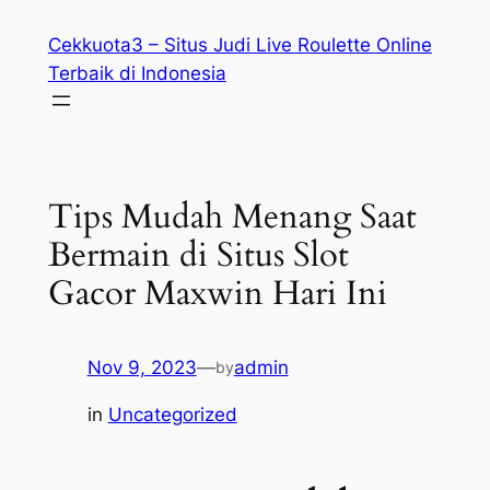
Skip
Cekkuota3 – Situs Judi Live Roulette Online
to
Terbaik di Indonesia
content
Tips Mudah Menang Saat
Bermain di Situs Slot
Gacor Maxwin Hari Ini
Nov 9, 2023
—
admin
by
in
Uncategorized