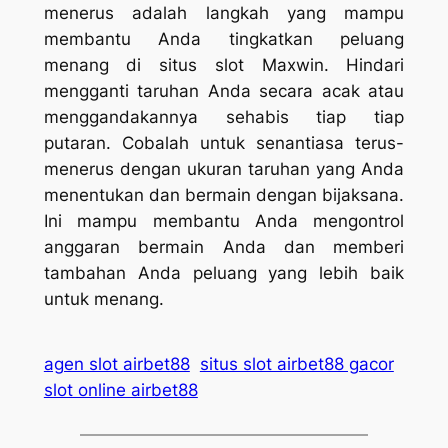
menerus adalah langkah yang mampu
membantu Anda tingkatkan peluang
menang di situs slot Maxwin. Hindari
mengganti taruhan Anda secara acak atau
menggandakannya sehabis tiap tiap
putaran. Cobalah untuk senantiasa terus-
menerus dengan ukuran taruhan yang Anda
menentukan dan bermain dengan bijaksana.
Ini mampu membantu Anda mengontrol
anggaran bermain Anda dan memberi
tambahan Anda peluang yang lebih baik
untuk menang.
agen slot airbet88
situs slot airbet88 gacor
slot online airbet88