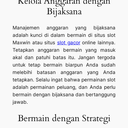
Kelola Anggaran dengan
Bijaksana
Manajemen anggaran yang bijaksana
adalah kunci di dalam bermain di situs slot
Maxwin atau situs
slot gacor
online lainnya.
Tetapkan anggaran bermain yang masuk
akal dan patuhi batas itu. Jangan tergoda
untuk tetap bermain biarpun Anda sudah
melebihi batasan anggaran yang Anda
tetapkan. Selalu ingat bahwa permainan slot
adalah permainan peluang, dan Anda perlu
bermain dengan bijaksana dan bertanggung
jawab.
Bermain dengan Strategi