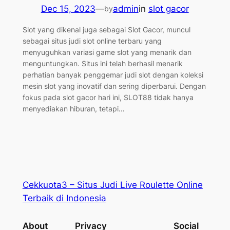
Dec 15, 2023
—
admin
in
slot gacor
by
Slot yang dikenal juga sebagai Slot Gacor, muncul
sebagai situs judi slot online terbaru yang
menyuguhkan variasi game slot yang menarik dan
menguntungkan. Situs ini telah berhasil menarik
perhatian banyak penggemar judi slot dengan koleksi
mesin slot yang inovatif dan sering diperbarui. Dengan
fokus pada slot gacor hari ini, SLOT88 tidak hanya
menyediakan hiburan, tetapi…
Cekkuota3 – Situs Judi Live Roulette Online
Terbaik di Indonesia
About
Privacy
Social