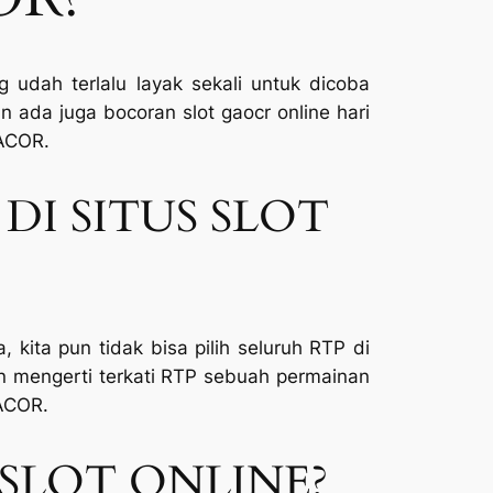
 udah terlalu layak sekali untuk dicoba
n ada juga bocoran slot gaocr online hari
GACOR.
DI SITUS SLOT
kita pun tidak bisa pilih seluruh RTP di
en mengerti terkati RTP sebuah permainan
GACOR.
SLOT ONLINE?