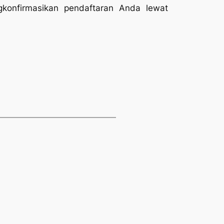
konfirmasikan pendaftaran Anda lewat