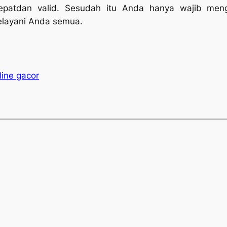
epatdan valid. Sesudah itu Anda hanya wajib meng
melayani Anda semua.
line gacor