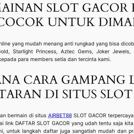
RMAINAN SLOT GACOR
COCOK UNTUK DIMA
nline yang mudah menang anti rungkad yang bisa dicob
d, Starlight Princess, Aztec Gems, Joker Jewels, 
 kepada para members setia dan tercinta kami.
ANA CARA GAMPANG 
ARAN DI SITUS SLO
an bermain di situs
AIRBET88
SLOT GACOR terpercaya 
 link DAFTAR SLOT GACOR yang udah tentu saja kita
, untuk langkah daftar juga sangatlah mudah dan pr