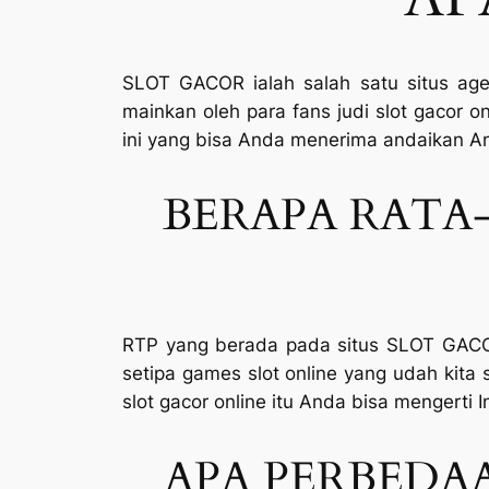
SLOT GACOR ialah salah satu situs agen 
mainkan oleh para fans judi slot gacor o
ini yang bisa Anda menerima andaikan A
BERAPA RATA-
RTP yang berada pada situs SLOT GACOR t
setipa games slot online yang udah kita
slot gacor online itu Anda bisa mengerti
APA PERBEDA