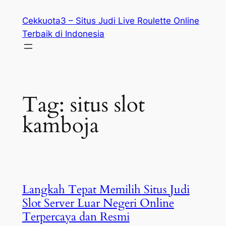
Skip
Cekkuota3 – Situs Judi Live Roulette Online
to
Terbaik di Indonesia
content
Tag:
situs slot
kamboja
Langkah Tepat Memilih Situs Judi
Slot Server Luar Negeri Online
Terpercaya dan Resmi