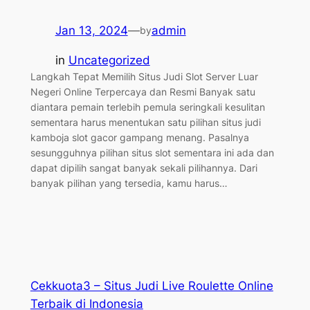
Jan 13, 2024
—
admin
by
in
Uncategorized
Langkah Tepat Memilih Situs Judi Slot Server Luar
Negeri Online Terpercaya dan Resmi Banyak satu
diantara pemain terlebih pemula seringkali kesulitan
sementara harus menentukan satu pilihan situs judi
kamboja slot gacor gampang menang. Pasalnya
sesungguhnya pilihan situs slot sementara ini ada dan
dapat dipilih sangat banyak sekali pilihannya. Dari
banyak pilihan yang tersedia, kamu harus…
Cekkuota3 – Situs Judi Live Roulette Online
Terbaik di Indonesia